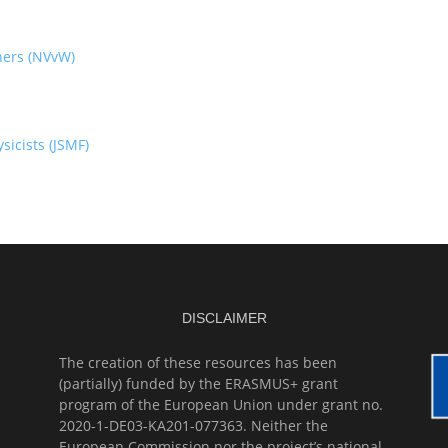
hers (NVvW)
icists (JSMF)
DISCLAIMER
The creation of these resources has been
(partially) funded by the ERASMUS+ grant
program of the European Union under grant no.
2020-1-DE03-KA201-077363. Neither the
European Commission nor the project’s national