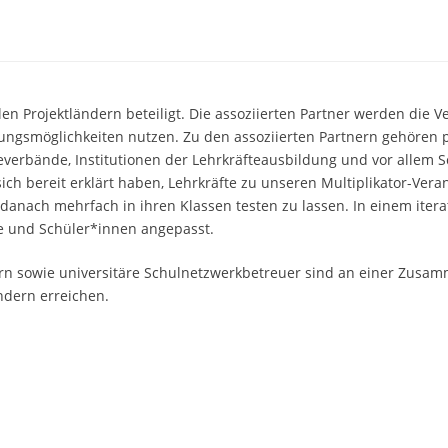
len Projektländern beteiligt. Die assoziierten Partner werden die 
ungsmöglichkeiten nutzen. Zu den assoziierten Partnern gehören p
everbände, Institutionen der Lehrkräfteausbildung und vor allem S
ich bereit erklärt haben, Lehrkräfte zu unseren Multiplikator-Ve
anach mehrfach in ihren Klassen testen zu lassen. In einem iter
te und Schüler*innen angepasst.
rn sowie universitäre Schulnetzwerkbetreuer sind an einer Zusamm
ndern erreichen.