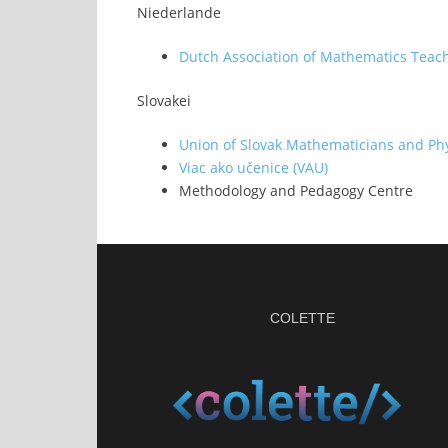
Niederlande
Dutch Association of Mathematics Teac
Slovakei
Union of Slovak Mathematicians and Phys
Viac ako učenice (VAU)
Methodology and Pedagogy Centre
COLETTE