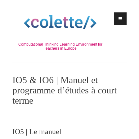
Skip
to
content
Computational Thinking Learning Environment for
Teachers in Europe
IO5 & IO6 | Manuel et
programme d’études à court
terme
IO5 | Le manuel