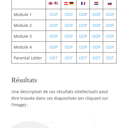
Module 1
ODP
ODP
ODP
ODP
ODP
Module 2
ODP
ODP
ODP
ODP
ODP
Module 3
ODP
ODP
ODP
ODP
ODP
Module 4
ODP
ODP
ODP
ODP
ODP
Parental Letter
ODT
ODT
ODT
ODT
ODT
Résultats
Une description de ces résultats intellectuels peut
être trouvée dans ces diapositives (en cliquant sur
l’image) :