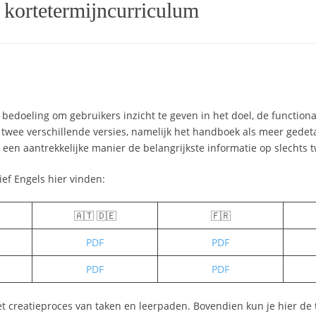
kortetermijncurriculum
bedoeling om gebruikers inzicht te geven in het doel, de function
wee verschillende versies, namelijk het handboek als meer gedeta
een aantrekkelijke manier de belangrijkste informatie op slechts t
ief Engels hier vinden:
🇦🇹 🇩🇪
🇫🇷
PDF
PDF
PDF
PDF
et creatieproces van taken en leerpaden. Bovendien kun je hier de