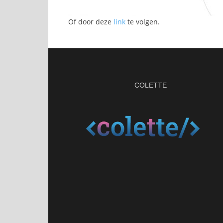
Of door deze
link
te volgen.
COLETTE