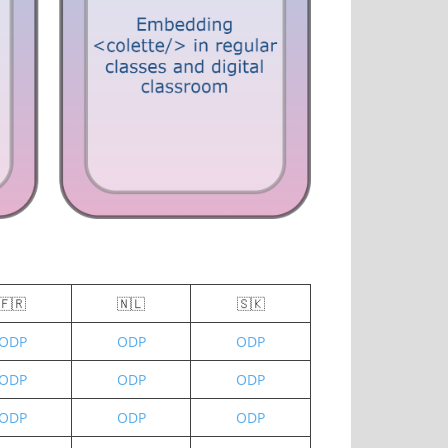
🇫🇷
🇳🇱
🇸🇰
ODP
ODP
ODP
ODP
ODP
ODP
ODP
ODP
ODP