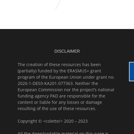
DISCLAIMER
The creation of these resources has been
(partially) funded by the ERASMUS+ grant
program of the European Union under grant no.
2020-1-DE03-KA201-077363. Neither the
European Commission nor the project’s national
funding agency PAD are responsible for the
content or liable for any losses or damage
resulting of the use of these resources.
Copyright © <colette/> 2020 – 2023
All the downloadable material on this page is