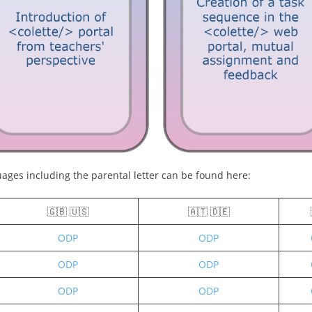
uages including the parental letter can be found here:
🇬🇧 🇺🇸
🇦🇹 🇩🇪
ODP
ODP
ODP
ODP
ODP
ODP